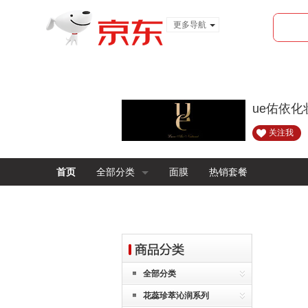
更多导航
服装城
食品
金融
ue佑依
关注我
首页
全部分类
面膜
热销套餐
全部分类
花蕊珍萃沁润系列