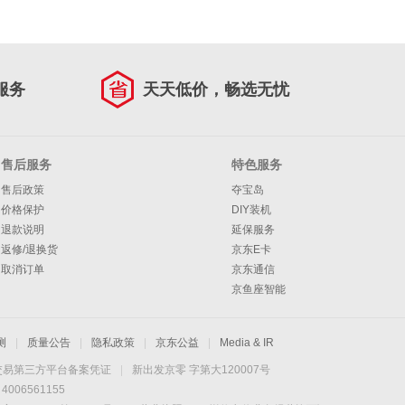
服务
天天低价，畅选无忧
售后服务
特色服务
售后政策
夺宝岛
价格保护
DIY装机
退款说明
延保服务
返修/退换货
京东E卡
取消订单
京东通信
京鱼座智能
测
|
质量公告
|
隐私政策
|
京东公益
|
Media & IR
交易第三方平台备案凭证
|
新出发京零 字第大120007号
06561155