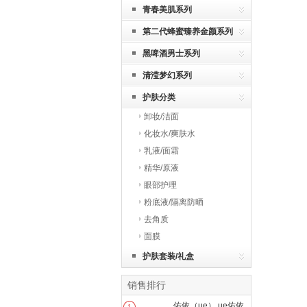
青春美肌系列
第二代蜂蜜臻养金颜系列
黑啤酒男士系列
清滢梦幻系列
护肤分类
卸妆/洁面
化妆水/爽肤水
乳液/面霜
精华/原液
眼部护理
粉底液/隔离防晒
去角质
面膜
护肤套装/礼盒
销售排行
佑依（ue） ue佑依
1