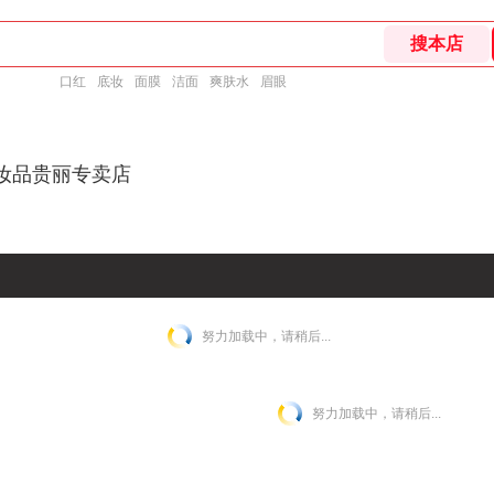
口红
底妆
面膜
洁面
爽肤水
眉眼
化妆品贵丽专卖店
努力加载中，请稍后...
努力加载中，请稍后...