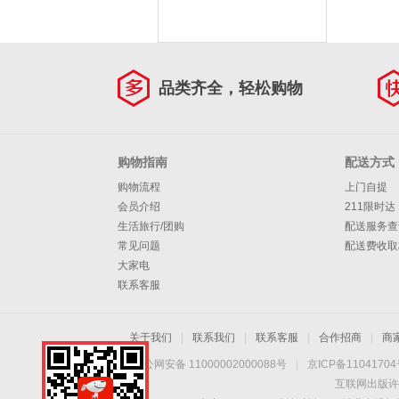
品类齐全，轻松购物
购物指南
配送方式
购物流程
上门自提
会员介绍
211限时达
生活旅行/团购
配送服务查
常见问题
配送费收取
大家电
联系客服
关于我们
|
联系我们
|
联系客服
|
合作招商
|
商
京公网安备 11000002000088号
|
京ICP备1104170
互联网出版许