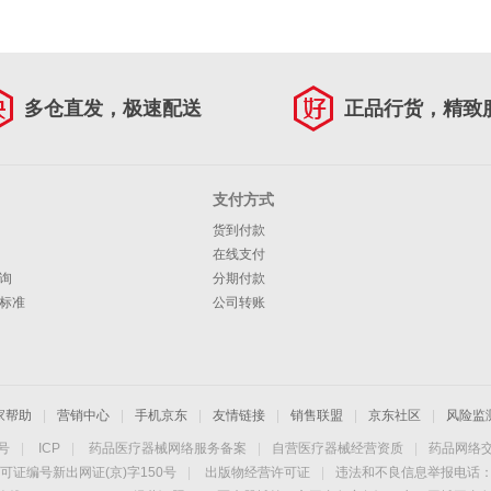
多仓直发，极速配送
正品行货，精致
支付方式
货到付款
在线支付
询
分期付款
标准
公司转账
家帮助
|
营销中心
|
手机京东
|
友情链接
|
销售联盟
|
京东社区
|
风险监
4号
|
ICP
|
药品医疗器械网络服务备案
|
自营医疗器械经营资质
|
药品网络
可证编号新出网证(京)字150号
|
出版物经营许可证
|
违法和不良信息举报电话：40