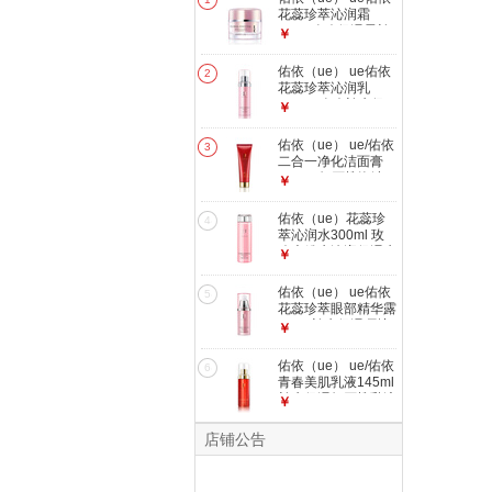
花蕊珍萃沁润霜
50ml 玫瑰保湿霜补
￥
水沁润嫩肤面霜
佑依（ue） ue佑依
2
花蕊珍萃沁润乳
145ml 玫瑰补水保
￥
湿沁润护肤乳液
佑依（ue） ue/佑依
3
二合一净化洁面膏
150ml 红石榴泡沫
￥
洁面乳美肌洗面奶
佑依（ue）花蕊珍
4
萃沁润水300ml 玫
瑰大粉水沁润保湿水
￥
补水保湿爽肤水
佑依（ue） ue佑依
5
花蕊珍萃眼部精华露
20ml 补水保湿呵护
￥
眼部肌肤玫瑰护肤品
20ml
佑依（ue） ue/佑依
6
青春美肌乳液145ml
补水保湿红石榴乳液
￥
护肤品
店铺公告